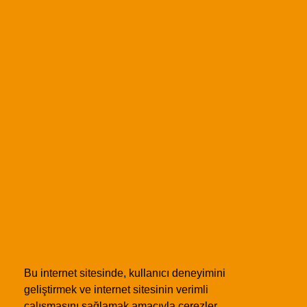
Ziyaretçi Yorumları
AÇILIŞ SAATLERİ
Pazartesi :
09:00 - 18:00
Salı :
09:00 - 18:00
Çarşamba :
09:00 - 18:00
Perşembe :
09:00 - 18:00
Cuma :
09:00 - 18:00
Cumartesi :
09:00 - 15:30
Pazar :
Kapalı
Bu internet sitesinde, kullanıcı deneyimini
geliştirmek ve internet sitesinin verimli
çalışmasını sağlamak amacıyla çerezler